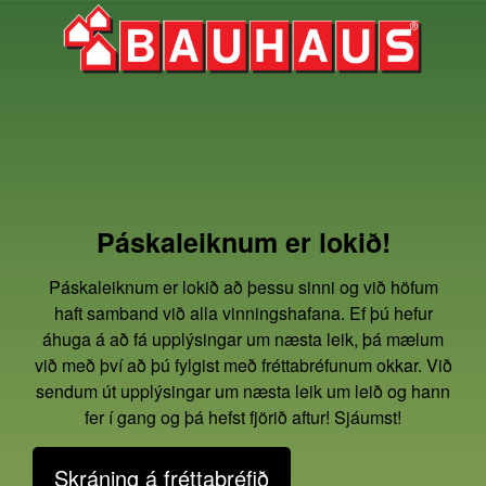
Páskaleiknum er lokið!
Páskaleiknum er lokið að þessu sinni og við höfum
haft samband við alla vinningshafana. Ef þú hefur
áhuga á að fá upplýsingar um næsta leik, þá mælum
við með því að þú fylgist með fréttabréfunum okkar. Við
sendum út upplýsingar um næsta leik um leið og hann
fer í gang og þá hefst fjörið aftur! Sjáumst!
Skráning á fréttabréfið